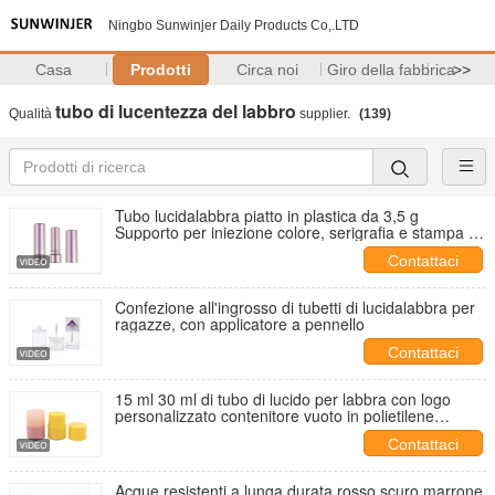
Ningbo Sunwinjer Daily Products Co,.LTD
Casa
Prodotti
Circa noi
Giro della fabbrica
>>
tubo di lucentezza del labbro
Qualità
supplier.
(139)
Tubo lucidalabbra piatto in plastica da 3,5 g
Supporto per iniezione colore, serigrafia e stampa a
caldo Utilizzato per confezioni cosmetiche
Contattaci
Confezione all'ingrosso di tubetti di lucidalabbra per
ragazze, con applicatore a pennello
Contattaci
15 ml 30 ml di tubo di lucido per labbra con logo
personalizzato contenitore vuoto in polietilene
morbido con olio per labbra con balsamo per labbra
Contattaci
Acque resistenti a lunga durata rosso scuro marrone