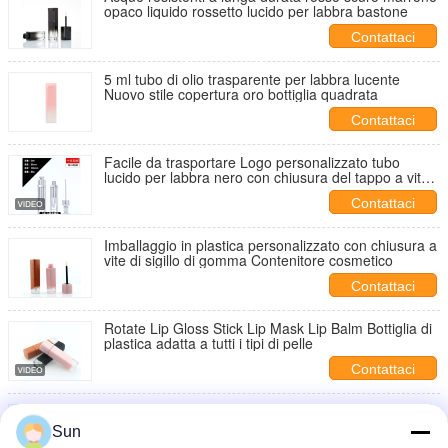
opaco liquido rossetto lucido per labbra bastone
Contattaci
5 ml tubo di olio trasparente per labbra lucente
Nuovo stile copertura oro bottiglia quadrata
Contattaci
Facile da trasportare Logo personalizzato tubo
lucido per labbra nero con chiusura del tappo a vite
effetto lucido
Contattaci
Imballaggio in plastica personalizzato con chiusura a
vite di sigillo di gomma Contenitore cosmetico
Contattaci
Rotate Lip Gloss Stick Lip Mask Lip Balm Bottiglia di
plastica adatta a tutti i tipi di pelle
Contattaci
Capo a vite, sigillamento del tubo del balsamo labiale
di plastica per imballaggi per contenitori cosmetici
Sun