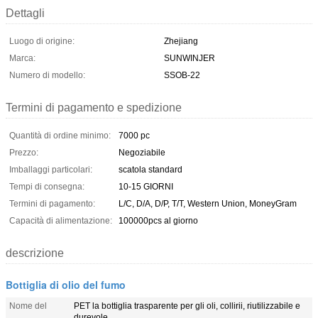
Dettagli
Luogo di origine:
Zhejiang
Marca:
SUNWINJER
Numero di modello:
SSOB-22
Termini di pagamento e spedizione
Quantità di ordine minimo:
7000 pc
Prezzo:
Negoziabile
Imballaggi particolari:
scatola standard
Tempi di consegna:
10-15 GIORNI
Termini di pagamento:
L/C, D/A, D/P, T/T, Western Union, MoneyGram
Capacità di alimentazione:
100000pcs al giorno
descrizione
Bottiglia di olio del fumo
Nome del
PET la bottiglia trasparente per gli oli, collirii, riutilizzabile e
durevole