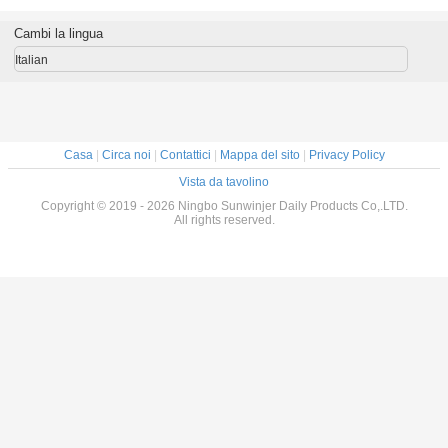
NIMALE
fumo buona
della bottiglia di
imbottiglia il verde
ml imbot
ICO di
olio del fumo
porpora con la
sicuro c
Cambi la lingua
ell'ago
copertura di punta
cappu
io molle
resisten
Italian
ottiglia
bamb
Casa
|
Circa noi
|
Contattici
|
Mappa del sito
|
Privacy Policy
Vista da tavolino
Copyright © 2019 - 2026 Ningbo Sunwinjer Daily Products Co,.LTD.
All rights reserved.