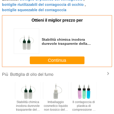
bottiglie riutilizzabili del contagoccia di occhio
,
bottiglie squeezable del contagoccia
Ottieni il miglior prezzo per
Stabilità chimica inodora
durevole trasparente della
bottiglia di olio del fumo buona
Continua
Bottiglia di olio del fumo
Più
lie di
Stabilità chimica
Imballaggio
Il contagoccia di
Un ani
ca del
inodora durevole
cosmetico liquido
plastica di
domes
ccia di
trasparente della
non tossico della
compressione di
traspar
del fumo
bottiglia di olio del
prova E di perdita
multi colori
miniatura