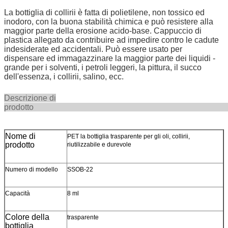
La bottiglia di collirii è fatta di polietilene, non tossico ed
inodoro, con la buona stabilità chimica e può resistere alla
maggior parte della erosione acido-base. Cappuccio di
plastica allegato da contribuire ad impedire contro le cadute
indesiderate ed accidentali. Può essere usato per
dispensare ed immagazzinare la maggior parte dei liquidi -
grande per i solventi, i petroli leggeri, la pittura, il succo
dell'essenza, i collirii, salino, ecc.
Descrizione di
prodot
Nome di
PET la bottiglia trasparente per gli oli, collirii,
prodotto
riutilizzabile e durevole
Numero di modello
SSOB-22
Capacità
8 ml
Colore della
trasparente
bottiglia