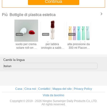
Continua
Bottiglie di plastica estetica
Più
mpa di
Flacone ovale
Bottiglie di lucido
Flacone spray ad
Bottiglia 
 da 30 ml
vuoto per crema
per labbra
alta pressione da
del sapon
glia per
solare roll-on a
orologio a sabbia
300 ml Flacone
man
ampo
forma di uovo
Forma curva Tubi
spray per olio a
dell'AN
Contenitore per
lucidi con
nebbia fine
DOMESTI
deodorante roll-
bacchette
Flacone spray da
plastica
Cambi la lingua
on in plastica
applicatrici Multi
cucina per olio
bianca opaca
lucidi Cappucci
per capelli
Italian
Flacone
rosso marrone
Flacone spray
cosmetico
ricaricabili
continuo
riutilizzabile con
Contenitori di
cappuccio giallo
trucco per olio per
per lozione solare
labbra lucido per
Confezione
labbra
Casa
|
Circa noi
|
Contattici
|
Mappa del sito
|
Privacy Policy
deodorante per
olio per il corpo
Vista da tavolino
Copyright © 2019 - 2026 Ningbo Sunwinjer Daily Products Co,.LTD.
All rights reserved.