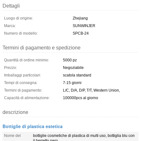
Dettagli
Luogo di origine:
Zhejiang
Marca:
SUNWINJER
Numero di modello:
SPCB-24
Termini di pagamento e spedizione
Quantità di ordine minimo:
5000 pz
Prezzo:
Negoziabile
Imballaggi particolari:
scatola standard
Tempi di consegna:
7-15 giorni
Termini di pagamento:
L/C, D/A, D/P, T/T, Western Union,
Capacità di alimentazione:
100000pcs al giorno
descrizione
Bottiglie di plastica estetica
Nome del
bottiglie cosmetiche di plastica di multi uso, bottiglia blu con
il berretto nero