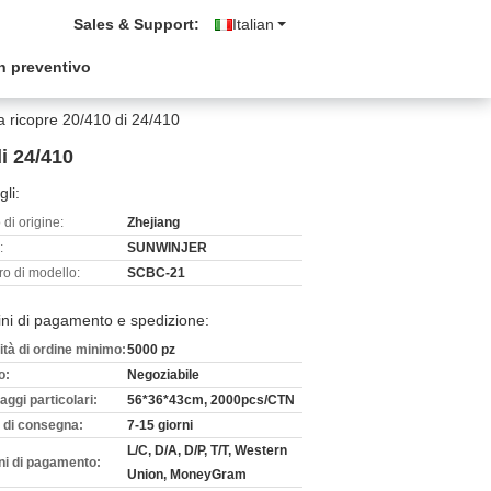
Sales & Support:
Italian
n preventivo
uta ricopre 20/410 di 24/410
di 24/410
gli:
di origine:
Zhejiang
:
SUNWINJER
o di modello:
SCBC-21
ni di pagamento e spedizione:
ità di ordine minimo:
5000 pz
o:
Negoziabile
aggi particolari:
56*36*43cm, 2000pcs/CTN
 di consegna:
7-15 giorni
L/C, D/A, D/P, T/T, Western
ni di pagamento:
Union, MoneyGram