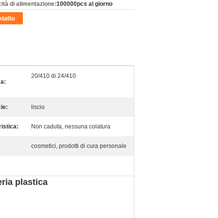
ità di alimentazione:
100000pcs al giorno
tatto
20/410 di 24/410
ca:
ie:
liscio
istica:
Non caduta, nessuna colatura
cosmetici, prodotti di cura personale
ria plastica