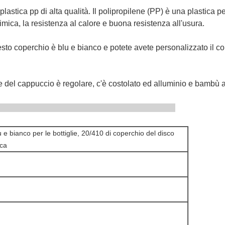
tica pp di alta qualità. Il polipropilene (PP) è una plastica per 
imica, la resistenza al calore e buona resistenza all'usura.
 coperchio è blu e bianco e potete avete personalizzato il colo
del cappuccio è regolare, c'è costolato ed alluminio e bambù a
e di prodotto
 e bianco per le bottiglie, 20/410 di coperchio del disco
ica