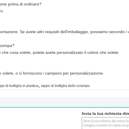
one prima di ordinare?
ni.
rtazione. Se avete altri requisiti dell'imballaggio, possiamo secondo i vo
a pompa?
è che cosa volete, potete avete personalizzato il colore che volete.
che volete, o ci forniscono i campioni per personalizzazione.
,
ppi di bottiglia in plastica
tappo di bottiglia dello sciampo
Invia la tua richiesta di