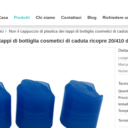
Casa
Prodotti
Chi siamo
Contattaci
Blog
Richiedere u
ici
Non il cappuccio di plastica dei tappi di bottiglia cosmetici di cad
tappi di bottiglia cosmetici di caduta ricopre 20/410 
Detta
Luogo 
Marca
Numer
Termi
Quant
Prezz
Imball
Tempi
Termi