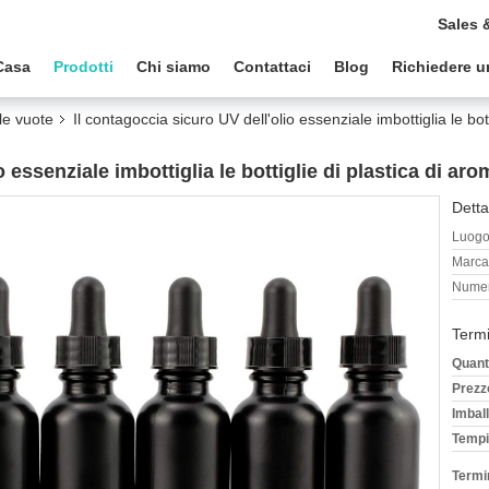
Sales 
Casa
Prodotti
Chi siamo
Contattaci
Blog
Richiedere u
ale vuote
Il contagoccia sicuro UV dell'olio essenziale imbottiglia le bot
o essenziale imbottiglia le bottiglie di plastica di a
Detta
Luogo 
Marca
Numer
Termi
Quant
Prezz
Imball
Tempi
Termi