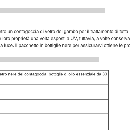
iche di prodotti
vetro un contagoccia di vetro del gambo per il trattamento di tutta 
e loro proprietà una volta esposti a UV, tuttavia, a volte conserva
 luce. Il pacchetto in bottiglie nere per assicurarvi ottiene le pro
e di prodotto
vetro nere del contagoccia, bottiglie di olio essenziale da 30