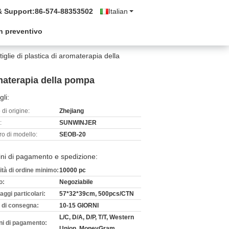
& Support:
86-574-88353502
Italian
n preventivo
tiglie di plastica di aromaterapia della
romaterapia della pompa
gli:
di origine:
Zhejiang
:
SUNWINJER
o di modello:
SEOB-20
ni di pagamento e spedizione:
ità di ordine minimo:
10000 pc
o:
Negoziabile
aggi particolari:
57*32*39cm, 500pcs/CTN
 di consegna:
10-15 GIORNI
L/C, D/A, D/P, T/T, Western
ni di pagamento:
Union, MoneyGram