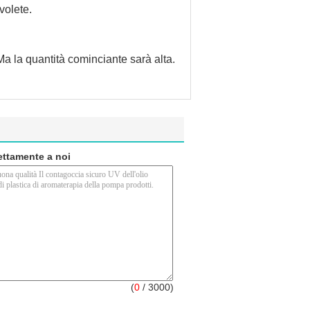
volete.
 Ma la quantità cominciante sarà alta.
rettamente a noi
(
0
/ 3000)