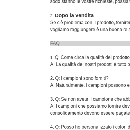
soddisfanno le vostre richieste, possiam
Dopo la vendita
2.
Se c'è problema con il prodotto, fornir
vogliamo raggiungere è una buona relaz
F
Q: Come circa la qualità del prodott
1.
A: La qualità dei nostri prodotti è tutt
2. Q: I campioni sono forniti?
A: Naturalmente, i campioni possono ess
3.
Q: Se non avete il campione che abb
A: I campioni che possiamo fornire devon
consolidamento devono essere pagate
4.
Q: Posso ho personalizzato i colori