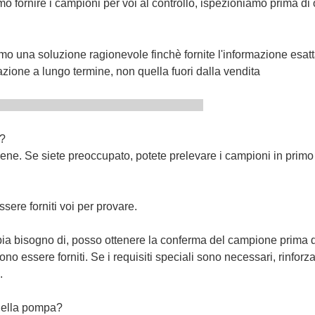
o fornire i campioni per voi al controllo, ispezioniamo prima di or
emo una soluzione ragionevole finchè fornite l'informazione esa
ione a lungo termine, non quella fuori dalla vendita
AQ
o?
o bene. Se siete preoccupato, potete prelevare i campioni in primo
ere forniti voi per provare.
ia bisogno di, posso ottenere la conferma del campione prima d
o essere forniti. Se i requisiti speciali sono necessari, rinforza
.
 della pompa?