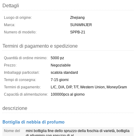
Dettagli
Luogo di origine:
Zhejiang
Marca:
SUNWINJER
Numero di modello:
SPPB-21
Termini di pagamento e spedizione
Quantità di ordine minimo:
5000 pz
Prezzo:
Negoziabile
Imballaggi particolari:
scatola standard
Tempi di consegna:
7-15 giorni
Termini di pagamento:
L/C, D/A, D/P, T/T, Western Union, MoneyGram
Capacità di alimentazione:
100000pcs al giorno
descrizione
Bottiglia di nebbia di profumo
Nome del
mini bottiglia fine dello spruzzo della foschia di varietà, bottiglia
di alluminio con spruzzo di al