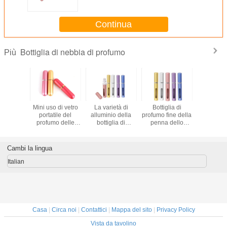
leggero
Continua
Bottiglia di nebbia di profumo
Più
lia di
Mini uso di vetro
La varietà di
Bottiglia di
bottigl
mo di
portatile del
alluminio della
profumo fine della
prof
minio
profumo delle
bottiglia di
penna dello
riutilizza
nta 5ml
bottiglie dello
profumo della
spruzzatore della
viaggio d
spruzzo e
penna colora il
foschia bottiglia di
dell'acqua di
compatto ed il
profumo di
Cambi la lingua
Skincare
peso leggero
viaggio di 5 ml
Italian
Casa
|
Circa noi
|
Contattici
|
Mappa del sito
|
Privacy Policy
Vista da tavolino