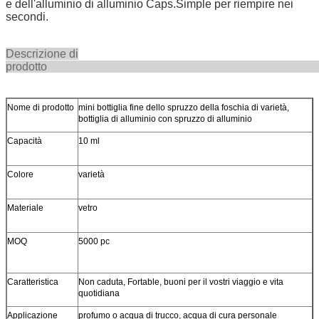
e dell'alluminio di alluminio Caps.Simple per riempire nei
secondi.
Descrizione di
prodot
Nome di prodotto
mini bottiglia fine dello spruzzo della foschia di varietà,
bottiglia di alluminio con spruzzo di alluminio
Capacità
10 ml
Colore
varietà
Materiale
vetro
MOQ
5000 pc
Caratteristica
Non caduta, Fortable, buoni per il vostri viaggio e vita
quotidiana
Applicazione
profumo o acqua di trucco, acqua di cura personale