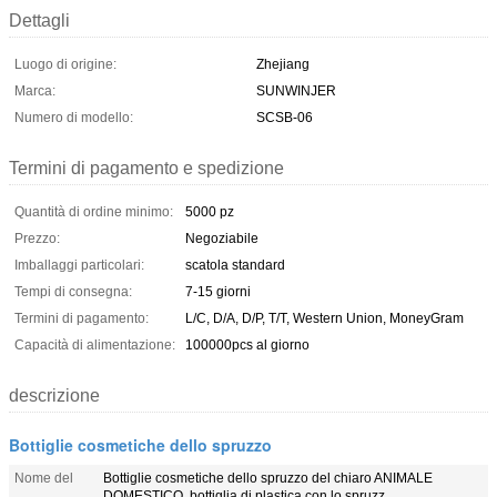
Dettagli
Luogo di origine:
Zhejiang
Marca:
SUNWINJER
Numero di modello:
SCSB-06
Termini di pagamento e spedizione
Quantità di ordine minimo:
5000 pz
Prezzo:
Negoziabile
Imballaggi particolari:
scatola standard
Tempi di consegna:
7-15 giorni
Termini di pagamento:
L/C, D/A, D/P, T/T, Western Union, MoneyGram
Capacità di alimentazione:
100000pcs al giorno
descrizione
Bottiglie cosmetiche dello spruzzo
Nome del
Bottiglie cosmetiche dello spruzzo del chiaro ANIMALE
DOMESTICO, bottiglia di plastica con lo spruzz