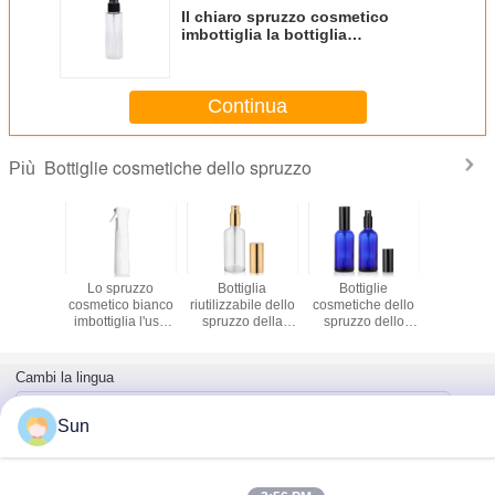
Il chiaro spruzzo cosmetico
imbottiglia la bottiglia
trasparente di piccola
dimensione dello spruzzo
Continua
Bottiglie cosmetiche dello spruzzo
Più
iglie
Lo spruzzo
Bottiglia
Bottiglie
le bottig
he dello
cosmetico bianco
riutilizzabile dello
cosmetiche dello
plastica v
zo di
imbottiglia l'uso
spruzzo della
spruzzo dello
28/410 di 
tà 30ml
dei prodotti di
foschia di profumo
spruzzatore di
bellezza della
dello spruzzo del
alluminio con la
bottiglia dei torchi
vetro trasparente
prova completa di
Cambi la lingua
tipografici manuali
fine della bottiglia
perdita dei
cappucci
Italian
Sun