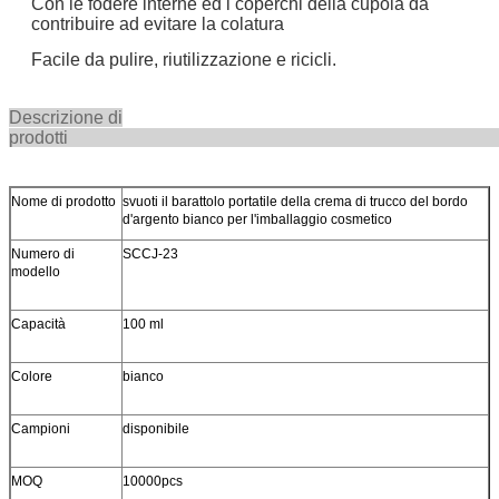
Con le fodere interne ed i coperchi della cupola da
contribuire ad evitare la colatura
Facile da pulire, riutilizzazione e ricicli.
Descrizione di
prodot
Nome di prodotto
svuoti il barattolo portatile della crema di trucco del bordo
d'argento bianco per l'imballaggio cosmetico
Numero di
SCCJ-23
modello
Capacità
100 ml
Colore
bianco
Campioni
disponibile
MOQ
10000pcs