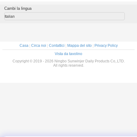
ti del
DOMESTICO di
portare
coperchio crema
lo 5g di
plastica con il
cosmetico rotondo
Cambi la lingua
apacità
coperchio di
del coperchio a
alluminio
vite
Italian
d'argento
Casa
|
Circa noi
|
Contattici
|
Mappa del sito
|
Privacy Policy
Vista da tavolino
Copyright © 2019 - 2026 Ningbo Sunwinjer Daily Products Co,.LTD.
All rights reserved.