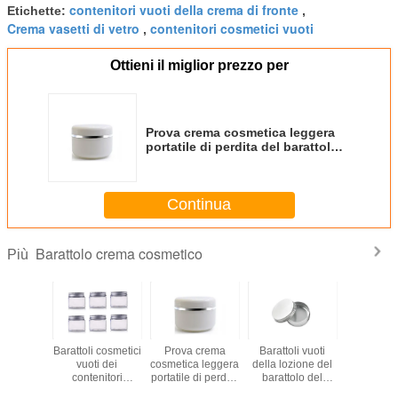
contenitori vuoti della crema di fronte
Etichette:
,
Crema vasetti di vetro
contenitori cosmetici vuoti
,
Ottieni il miglior prezzo per
Prova crema cosmetica leggera
portatile di perdita del barattolo
facile portare
Continua
Barattolo crema cosmetico
Più
laggio
Barattoli cosmetici
Prova crema
Barattoli vuoti
Multi bar
osmetico
vuoti dei
cosmetica leggera
della lozione del
crema co
zioni di
contenitori
portatile di perdita
barattolo del
di colo
 degli
dell'ANIMALE
del barattolo facile
commestibile del