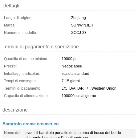
Dettagli
Luogo di origine:
Zhejiang
Marca:
SUNWINJER
Numero di modello:
SCCJ-23
Termini di pagamento e spedizione
Quantità di ordine minimo:
10000 pc
Prezzo:
Negoziabile
Imballaggi particolari:
scatola standard
Tempi di consegna:
7-15 giorni
Termini di pagamento:
L/C, D/A, D/P, T/T, Western Union,
Capacità di alimentazione:
100000pcs al giorno
descrizione
Barattolo crema cosmetico
Nome del
svuoti il barattolo portatile della crema di trucco del bordo
d'argento bianco per l'imballaggio cos